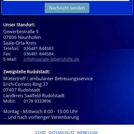
Unser Standort:
Gewerbestraße 9
07806
Neunhofen
Saale-Orla-Kreis
Telefon:
036481 844583
Fax:
036481 844584
E-Mail:
info@soziale-lebenshilfe.de
Zweigstelle Rudolstadt:
Mietertreff / ambulanter Betreuungsservice
Erich-Correns-Ring 37
07407
Rudolstadt
Landkreis Saalfeld-Rudolstadt
Mobil:
0178 9333896
Montag - Mittwoch 8:00 - 15:00 Uhr
... und nach vorheriger Vereinbarung
START
DATENSCHUTZ
IMPRESSUM