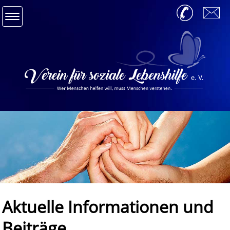
Navigation
info@soziale-lebenshilfe.de
036481 844583
Startseite
Leistungen
Aktuelles
Aktuelle Informationen und
Beiträge
Infos