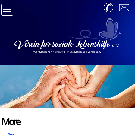
Navigation
info@soziale-lebenshilfe.de
036481 844583
Startseite
Leistungen
Aktuelles
More
Infos